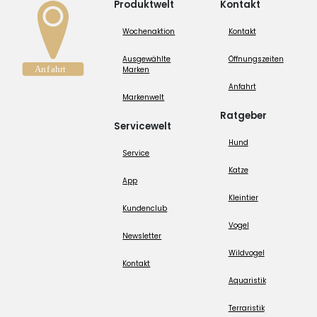
Produktwelt
Kontakt
Wochenaktion
Kontakt
Ausgewählte
Öffnungszeiten
Marken
Anfahrt
Markenwelt
Ratgeber
Servicewelt
Hund
Service
Katze
App
Kleintier
Kundenclub
Vogel
Newsletter
Wildvogel
Kontakt
Aquaristik
Terraristik