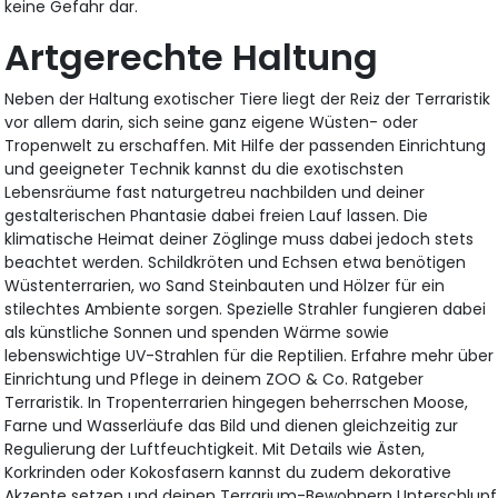
keine Gefahr dar.
Artgerechte Haltung
Neben der Haltung exotischer Tiere liegt der Reiz der Terraristik
vor allem darin, sich seine ganz eigene Wüsten- oder
Tropenwelt zu erschaffen. Mit Hilfe der passenden Einrichtung
und geeigneter Technik kannst du die exotischsten
Lebensräume fast naturgetreu nachbilden und deiner
gestalterischen Phantasie dabei freien Lauf lassen. Die
klimatische Heimat deiner Zöglinge muss dabei jedoch stets
beachtet werden. Schildkröten und Echsen etwa benötigen
Wüstenterrarien, wo Sand Steinbauten und Hölzer für ein
stilechtes Ambiente sorgen. Spezielle Strahler fungieren dabei
als künstliche Sonnen und spenden Wärme sowie
lebenswichtige UV-Strahlen für die Reptilien. Erfahre mehr über
Einrichtung und Pflege in deinem ZOO & Co. Ratgeber
Terraristik. In Tropenterrarien hingegen beherrschen Moose,
Farne und Wasserläufe das Bild und dienen gleichzeitig zur
Regulierung der Luftfeuchtigkeit. Mit Details wie Ästen,
Korkrinden oder Kokosfasern kannst du zudem dekorative
Akzente setzen und deinen Terrarium-Bewohnern Unterschlupf