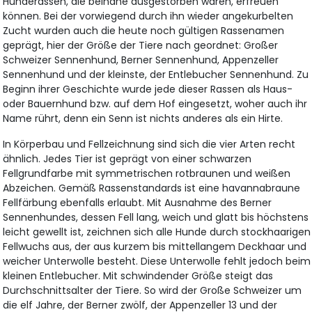
Hunderassen, die beinahe ausgestorben waren, erfreuen
können. Bei der vorwiegend durch ihn wieder angekurbelten
Zucht wurden auch die heute noch gültigen Rassenamen
geprägt, hier der Größe der Tiere nach geordnet: Großer
Schweizer Sennenhund, Berner Sennenhund, Appenzeller
Sennenhund und der kleinste, der Entlebucher Sennenhund. Zu
Beginn ihrer Geschichte wurde jede dieser Rassen als Haus-
oder Bauernhund bzw. auf dem Hof eingesetzt, woher auch ihr
Name rührt, denn ein Senn ist nichts anderes als ein Hirte.
In Körperbau und Fellzeichnung sind sich die vier Arten recht
ähnlich. Jedes Tier ist geprägt von einer schwarzen
Fellgrundfarbe mit symmetrischen rotbraunen und weißen
Abzeichen. Gemäß Rassenstandards ist eine havannabraune
Fellfärbung ebenfalls erlaubt. Mit Ausnahme des Berner
Sennenhundes, dessen Fell lang, weich und glatt bis höchstens
leicht gewellt ist, zeichnen sich alle Hunde durch stockhaarigen
Fellwuchs aus, der aus kurzem bis mittellangem Deckhaar und
weicher Unterwolle besteht. Diese Unterwolle fehlt jedoch beim
kleinen Entlebucher. Mit schwindender Größe steigt das
Durchschnittsalter der Tiere. So wird der Große Schweizer um
die elf Jahre, der Berner zwölf, der Appenzeller 13 und der