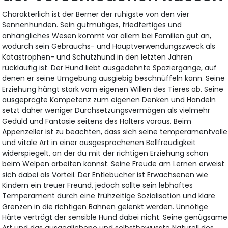
Charakterlich ist der Berner der ruhigste von den vier
Sennenhunden. Sein gutmütiges, friedfertiges und
anhängliches Wesen kommt vor allem bei Familien gut an,
wodurch sein Gebrauchs- und Hauptverwendungszweck als
Katastrophen- und Schutzhund in den letzten Jahren
rückläufig ist. Der Hund liebt ausgedehnte Spaziergänge, auf
denen er seine Umgebung ausgiebig beschnüffeln kann. Seine
Erziehung hängt stark vom eigenen Willen des Tieres ab. Seine
ausgeprägte Kompetenz zum eigenen Denken und Handeln
setzt daher weniger Durchsetzungsvermögen als vielmehr
Geduld und Fantasie seitens des Halters voraus. Beim
Appenzeller ist zu beachten, dass sich seine temperamentvolle
und vitale Art in einer ausgesprochenen Bellfreudigkeit
widerspiegelt, an der du mit der richtigen Erziehung schon
beim Welpen arbeiten kannst. Seine Freude am Lernen erweist
sich dabei als Vorteil. Der Entlebucher ist Erwachsenen wie
Kindern ein treuer Freund, jedoch sollte sein lebhaftes
Temperament durch eine frühzeitige Sozialisation und klare
Grenzen in die richtigen Bahnen gelenkt werden. Unnötige
Härte verträgt der sensible Hund dabei nicht. Seine genügsame
Art und das ausgeglichene und selbstbewusste Naturell des