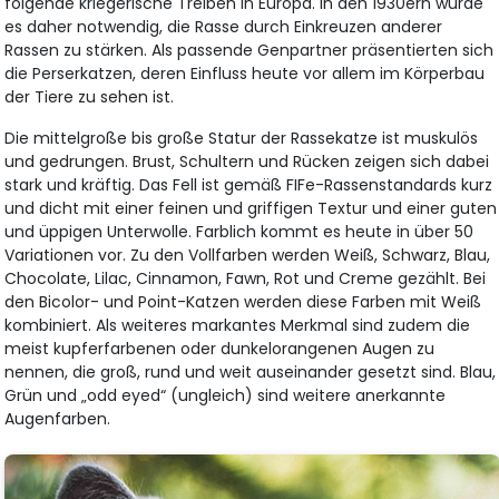
folgende kriegerische Treiben in Europa. In den 1930ern wurde
es daher notwendig, die Rasse durch Einkreuzen anderer
Rassen zu stärken. Als passende Genpartner präsentierten sich
die Perserkatzen, deren Einfluss heute vor allem im Körperbau
der Tiere zu sehen ist.
Die mittelgroße bis große Statur der Rassekatze ist muskulös
und gedrungen. Brust, Schultern und Rücken zeigen sich dabei
stark und kräftig. Das Fell ist gemäß FIFe-Rassenstandards kurz
und dicht mit einer feinen und griffigen Textur und einer guten
und üppigen Unterwolle. Farblich kommt es heute in über 50
Variationen vor. Zu den Vollfarben werden Weiß, Schwarz, Blau,
Chocolate, Lilac, Cinnamon, Fawn, Rot und Creme gezählt. Bei
den Bicolor- und Point-Katzen werden diese Farben mit Weiß
kombiniert. Als weiteres markantes Merkmal sind zudem die
meist kupferfarbenen oder dunkelorangenen Augen zu
nennen, die groß, rund und weit auseinander gesetzt sind. Blau,
Grün und „odd eyed“ (ungleich) sind weitere anerkannte
Augenfarben.