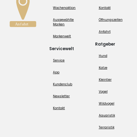
Wochenaktion
Kontakt
Ausgewählte
Öffnungszeiten
Marken
Anfahrt
Markenwelt
Ratgeber
Servicewelt
Hund
Service
Katze
App
Kleintier
Kundenclub
Vogel
Newsletter
Wildvogel
Kontakt
Aquaristik
Terraristik