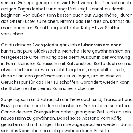
seinem Gehege genommen wird. Erst wenn das Tier sich nach
einigen Tagen lebhaft und angstfrei zeigt, kannst du damit
beginnen, von außen (am besten auch auf Augenhöhe) durch
das Gitter Futter zu reichen. Nimmt das Tier dies an, kannst du
es im nächsten Schritt bei geöffneter Käfig- bzw. Stalltür
versuchen.
Ob du deinem Zwergwidder gänzlich
stubenrein erziehen
kannst, ist pure Glückssache. Manche Tiere gewöhnen sich an
festgesetzte Orte im Käfig oder beim Auslauf in der Wohnung
in Form kleinerer Schüsseln mit Katzenstreu. Sollte doch einmal
etwas dort landen, wo es nicht hingehört, empfiehlt es sich,
den Kot an den gewünschten Ort zu legen, um so eine Art
Geruchsspur für das Tier zu schaffen. Garantiert werden kann
die Stubenreinheit eines Kaninchens aber nie.
So genügsam und zutraulich die Tiere auch sind, Transport und
Einzug machen auch dem robustesten Rammler zu schaffen.
Gönne deinem Zwergwidder daher genügend Zeit, sich an sein
neues Heim zu gewöhnen. Dabei sollte Abstand vom Käfig
gehalten und mit ruhiger Stimme zugesprochen werden, dami
sich das Kaninchen an dich gewöhnen kann. Es sollte