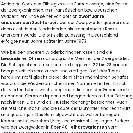
Adrian de Cock aus Tilburg kreuzte Farbenzwerge, eine Rasse
der Zwergkaninchen, mit Französischen bzw. Deutschen
Widdern. Am Ende seiner von dort an
zwölf Jahre
andauernden Zuchtarbeit
war der Zwergwidder geboren, der
dann auch in den Niederlanden als eigenständige Rasse
anerkannt wurde. Die offizielle Zulassung in Deutschland
erfolgte neun Jahre später im Jahre 1973.
Wie bei den anderen Widderkaninchenrassen sind die
besonderen Ohren
das prägnante Merkmal der Zwergwidder.
Die Schlappohren erreichen eine Länge von
22 bis 28 cm
und
hängen seitlich vom kurzen und kräftigen Kopf des Tieres
herab. Im Profil gleicht dieser dem eines männlichen Schafes,
wodurch die Widderkaninchen ihren Namen erhalten. Erst ab
der vierten Lebenswoche beginnen die nach der Geburt noch
stehenden Ohren zu kippen und hängen dann mit der Öffnung
nach innen. Dies wird als „Hufeisenbehang“ bezeichnet. Auch
die restliche Statur und die Läufe der Mümmler sind recht kurz
und gedrungen. Das Normalgewicht des walzenförmigen
Körpers sollte zwischen 1,5 kg und maximal 2 kg liegen. Zudem
wird der Zwergwidder in
über 40 Fellfarbvarianten
vom