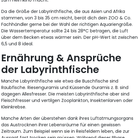
Da die Größe der Labyrinthfische, die aus Asien und Afrika
stammen, von 3 bis 35 cm reicht, berät dich dein ZOO & Co.
Fachhändler gerne bei der Wahl der richtigen Aquariengröße.
Die Wassertemperatur sollte 24 bis 28°C betragen, die Luft
über dem Becken etwas wärmer sein. Der pH-Wert ist zwischen
6,5 und 8 ideal.
Ernährung & Ansprüche
der Labyrinthfische
Manche Labyrinthfische wie etwa die Buschfische sind
Raubfische. Riesenguramis und Küssende Guramis z. B. sind
dagegen Allesfresser. Die meisten Labyrinthfische aber sind
Fleischfresser und vertilgen Zooplankton, Insektenlarven oder
Kleinkrebse.
Manche Arten der überstehen dank ihres Luftatmungsorgans
das Austrocknen ihrer Lebensräume für einen gewissen
Zeitraum. Zum Beispiel wenn sie in Reisfeldern leben, die zur
Aussaat fast trocken sein müssen. Während dieser Phase