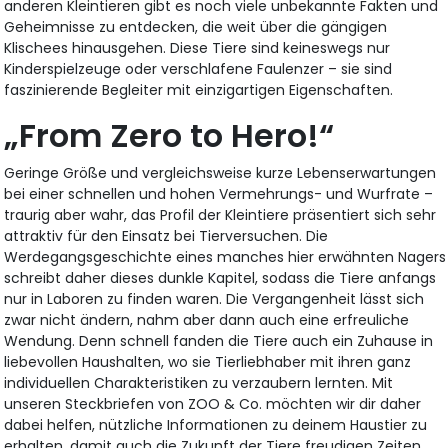
anderen Kleintieren gibt es noch viele unbekannte Fakten und
Geheimnisse zu entdecken, die weit über die gängigen
Klischees hinausgehen. Diese Tiere sind keineswegs nur
Kinderspielzeuge oder verschlafene Faulenzer – sie sind
faszinierende Begleiter mit einzigartigen Eigenschaften.
„From Zero to Hero!“
Geringe Größe und vergleichsweise kurze Lebenserwartungen
bei einer schnellen und hohen Vermehrungs- und Wurfrate –
traurig aber wahr, das Profil der Kleintiere präsentiert sich sehr
attraktiv für den Einsatz bei Tierversuchen. Die
Werdegangsgeschichte eines manches hier erwähnten Nagers
schreibt daher dieses dunkle Kapitel, sodass die Tiere anfangs
nur in Laboren zu finden waren. Die Vergangenheit lässt sich
zwar nicht ändern, nahm aber dann auch eine erfreuliche
Wendung. Denn schnell fanden die Tiere auch ein Zuhause in
liebevollen Haushalten, wo sie Tierliebhaber mit ihren ganz
individuellen Charakteristiken zu verzaubern lernten. Mit
unseren Steckbriefen von ZOO & Co. möchten wir dir daher
dabei helfen, nützliche Informationen zu deinem Haustier zu
erhalten, damit auch die Zukunft der Tiere freudigen Zeiten